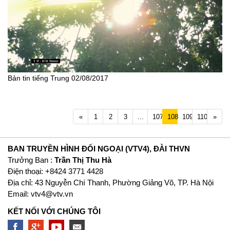
Bản tin tiếng Trung 02/08/2017
Previous
Next
«
1
2
3
...
107
108
109
110
»
BAN TRUYỀN HÌNH ĐỐI NGOẠI (VTV4), ĐÀI THVN
Trưởng Ban :
Trần Thị Thu Hà
Ðiện thoại: +8424 3771 4428
Địa chỉ: 43 Nguyễn Chí Thanh, Phường Giảng Võ, TP. Hà Nội
Email:
vtv4@vtv.vn
KẾT NỐI VỚI CHÚNG TÔI