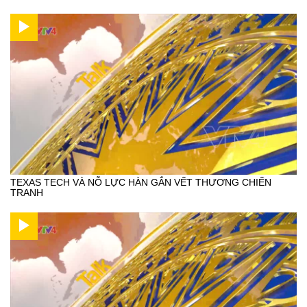
TEXAS TECH VÀ NỖ LỰC HÀN GẮN VẾT THƯƠNG CHIẾN
TRANH