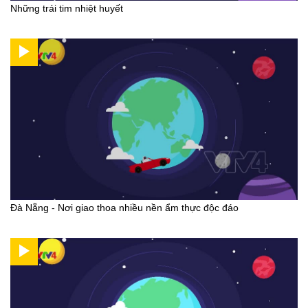
Những trái tim nhiệt huyết
Đà Nẵng - Nơi giao thoa nhiều nền ẩm thực độc đáo