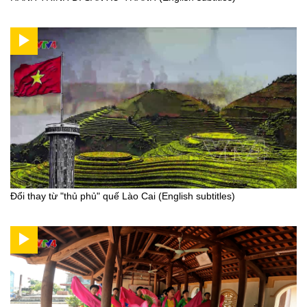
Đổi thay từ "thủ phủ" quế Lào Cai (English subtitles)