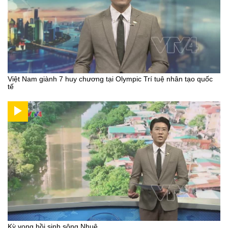
Việt Nam giành 7 huy chương tại Olympic Trí tuệ nhân tạo quốc
tế
Kỳ vọng hồi sinh sông Nhuệ