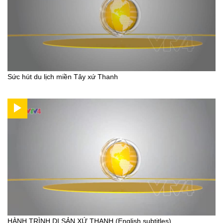
Sức hút du lịch miền Tây xứ Thanh
HÀNH TRÌNH DI SẢN XỨ THANH (English subtitles)