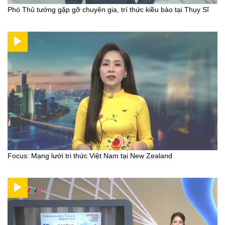
Phó Thủ tướng gặp gỡ chuyên gia, trí thức kiều bào tại Thụy Sĩ
Focus: Mạng lưới tri thức Việt Nam tại New Zealand