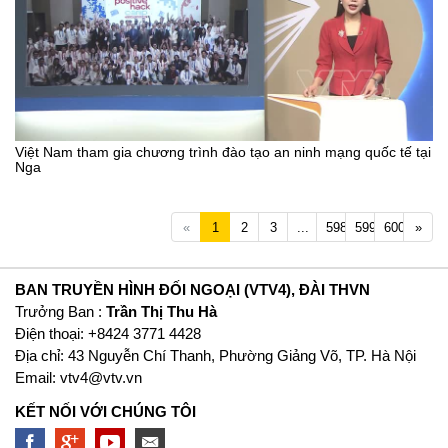
Việt Nam tham gia chương trình đào tạo an ninh mạng quốc tế tại
Nga
Previous
Next
«
1
2
3
...
598
599
600
»
BAN TRUYỀN HÌNH ĐỐI NGOẠI (VTV4), ĐÀI THVN
Trưởng Ban :
Trần Thị Thu Hà
Ðiện thoại: +8424 3771 4428
Địa chỉ: 43 Nguyễn Chí Thanh, Phường Giảng Võ, TP. Hà Nội
Email:
vtv4@vtv.vn
KẾT NỐI VỚI CHÚNG TÔI