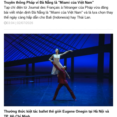
Truyền thông Pháp ví Đà Nẵng là "Miami của Việt Nam"
Tạp chí điện tử Journal des Français à l'étranger của Pháp vừa đăng
bài viết nhận định Đà Nẵng là "Miami của Việt Nam" và là lựa chọn thay
thế ngày càng hấp dẫn cho Bali (Indonesia) hay Thái Lan.
03:04 | 02/07/2026
Thưởng thức kiệt tác ballet thế giới Eugene Onegin tại Hà Nội và
TP. Hồ Chí Minh