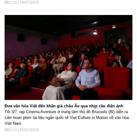
02:16 | 19/07/2026
Đưa văn hóa Việt đến khán giả châu Âu qua nhịp cầu điện ảnh
Tối 3/7, rạp Cinema Aventure ở trung tâm thủ đô Brussels (Bỉ) diễn ra
Liên hoan phim tài liệu ngắn quốc tế Viet Culture in Motion về văn hóa
Việt Nam.
03:23 | 05/07/2026