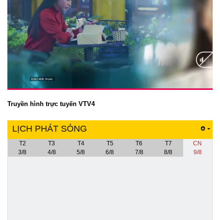
Truyền hình trực tuyến VTV4
LỊCH PHÁT SÓNG
T2
T3
T4
T5
T6
T7
CN
3/8
4/8
5/8
6/8
7/8
8/8
9/8