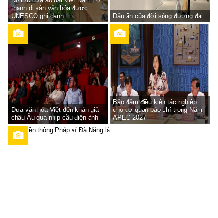
Nỗ lực đưa áo dài Việt Nam trở
thành di sản văn hóa được
UNESCO ghi danh
Dấu ấn của đời sống đương đại
Bảo đảm điều kiện tác nghiệp
Đưa văn hóa Việt đến khán giả
cho cơ quan báo chí trong Năm
châu Âu qua nhịp cầu điện ảnh
APEC 2027