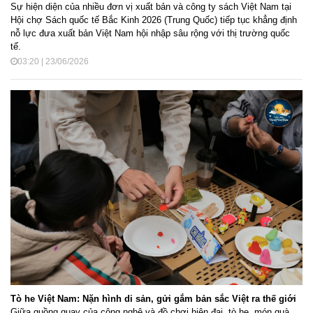
Sự hiện diện của nhiều đơn vị xuất bản và công ty sách Việt Nam tại
Hội chợ Sách quốc tế Bắc Kinh 2026 (Trung Quốc) tiếp tục khẳng định
nỗ lực đưa xuất bản Việt Nam hội nhập sâu rộng với thị trường quốc
tế.
03:20 | 23/06/2026
Tò he Việt Nam: Nặn hình di sản, gửi gắm bản sắc Việt ra thế giới
Giữa guồng quay của công nghệ và đồ chơi hiện đại, tò he, món quà