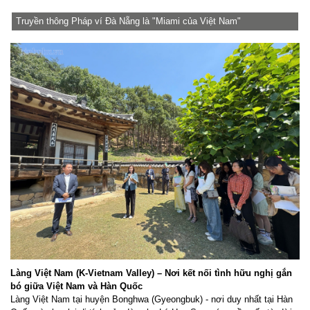
Truyền thông Pháp ví Đà Nẵng là "Miami của Việt Nam"
Làng Việt Nam (K-Vietnam Valley) – Nơi kết nối tình hữu nghị gắn
bó giữa Việt Nam và Hàn Quốc
Làng Việt Nam tại huyện Bonghwa (Gyeongbuk) - nơi duy nhất tại Hàn