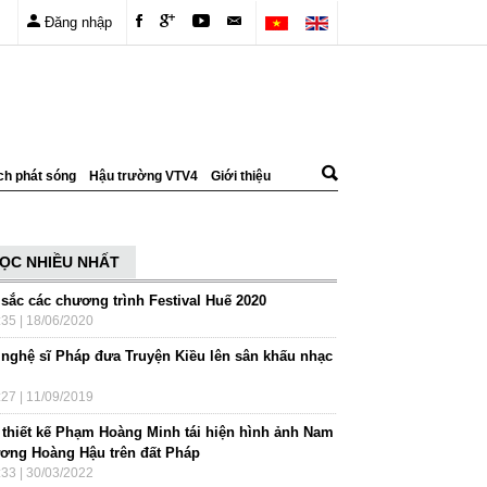
Đăng nhập
ch phát sóng
Hậu trường VTV4
Giới thiệu
ỌC NHIỀU NHẤT
 sắc các chương trình Festival Huế 2020
:35 | 18/06/2020
 nghệ sĩ Pháp đưa Truyện Kiều lên sân khấu nhạc
h
:27 | 11/09/2019
 thiết kế Phạm Hoàng Minh tái hiện hình ảnh Nam
ơng Hoàng Hậu trên đất Pháp
:33 | 30/03/2022