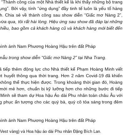
 “Thành công của một Nhà thiết kế là khi thấy những bộ trang
g”. Bởi vậy, tính “ứng dụng” đầy tinh tế luôn là yếu tố hàng
h. Chia sẻ về thành công sau show diễn “Giấc mơ Nàng 2”,
vừa qua, tôi rất hài lòng. Hiệu ứng sau show đã đáp lại những
 nhiều, bao gồm cả khách hàng cũ và khách hàng mới biết đến
u trong show diễn “Giấc mơ Nàng 2” tại Nha Trang.
 tiếp thêm động lực cho Nhà thiết kế Phạm Hoàng Minh viết
hiệt huyết thông qua thời trang. Hơn 2 năm Covid-19 đã khiến
không thể thực hiện được. Trong khoảng thời gian đó, Hoàng
 mới mẻ hơn, chuẩn bị kỹ lưỡng hơn cho những bước đi tiếp
g Minh sẽ tham dự Hoa hậu Áo dài Phu nhân toàn châu Âu với
ang phục ấn tượng cho các quý bà, quý cô tỏa sáng trong đêm
Vest vàng) và Hoa hậu áo dài Phu nhân Đặng Bích Lan.