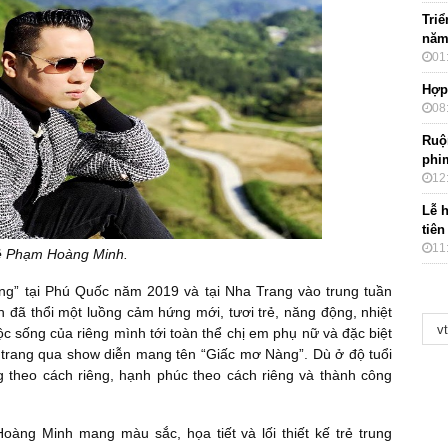
Tri
năm
01
Hợp 
08
Ruộ
phi
12
Lễ h
tiên
11
ẻ Phạm Hoàng Minh.
ng” tại Phú Quốc năm 2019 và tại Nha Trang vào trung tuần
 đã thổi một luồng cảm hứng mới, tươi trẻ, năng động, nhiệt
c sống của riêng mình tới toàn thể chị em phụ nữ và đặc biệt
 trang qua show diễn mang tên “Giấc mơ Nàng”. Dù ở độ tuổi
g theo cách riêng, hạnh phúc theo cách riêng và thành công
àng Minh mang màu sắc, họa tiết và lối thiết kế trẻ trung