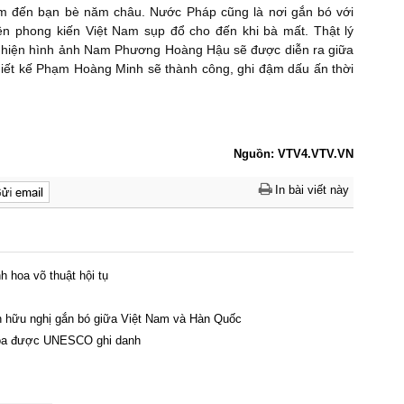
am đến bạn bè năm châu. Nước Pháp cũng là nơi gắn bó với
 phong kiến Việt Nam sụp đổ cho đến khi bà mất. Thật lý
 tái hiện hình ảnh Nam Phương Hoàng Hậu sẽ được diễn ra giữa
iết kế Phạm Hoàng Minh sẽ thành công, ghi đậm dấu ấn thời
Nguồn: VTV4.VTV.VN
In bài viết này
h hoa võ thuật hội tụ
nh hữu nghị gắn bó giữa Việt Nam và Hàn Quốc
 hóa được UNESCO ghi danh