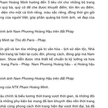
y, Phạm Hoàng Minh hướng đến 3 tiêu chí cho những bộ trang
 quý bà, quý cô để che được khuyết điểm, tôn lên ưu điểm,
diện cho một cá tính riêng, màu sắc riêng, đồng thời gìn giữ
thống của người Việt, góp phần quảng bá hình ảnh, vẻ đẹp của
inh tại Thủ đô Paris - Pháp.
 giữ và lan tỏa những giá trị văn hóa - lịch sử dân tộc, Nhà
hời trang tái hiện lại cuộc đời, phong cách, đóng góp mà Nam
am. Show diễn được nhà thiết kế chuẩn bị kỹ lưỡng và hứa
hời trang Paris - Pháp. Nam Phương Hoàng hậu - vị Hoàng hậu
rang của NTK Phạm Hoàng Minh.
 chính là biểu tương thời trang vượt thời gian, là những đôi
 là những phụ kiện bà mang đã làm khuynh đảo nền thời trang
phái cùng phong cách thời trang hiện đại vượt thời đại, bà đã