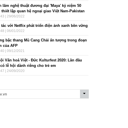
ển lãm nghệ thuật đương đại 'Maya' kỷ niệm 50
 thiết lập quan hệ ngoại giao Việt Nam-Pakistan
:43 | 29/06/2022
tác với Netflix phát triển điện ảnh xanh bền vững
:48 | 06/01/2022
ng bậc thang Mù Cang Chải ấn tượng trong đoạn
m của AFP
:40 | 09/12/2021
ội Văn hoá Việt - Đức Kulturfest 2020: Lần đầu
 có lễ hội dành riêng cho trẻ em
:47 | 24/09/2020