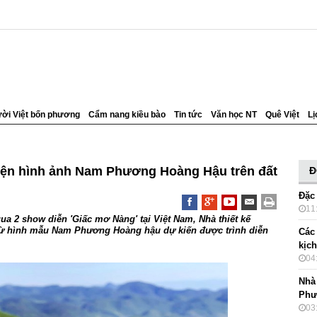
ời Việt bốn phương
Cẩm nang kiều bào
Tin tức
Văn học NT
Quê Việt
Lị
hiện hình ảnh Nam Phương Hoàng Hậu trên đất
Đ
Đặc
11
a 2 show diễn 'Giấc mơ Nàng' tại Việt Nam, Nhà thiết kế
ừ hình mẫu Nam Phương Hoàng hậu dự kiến được trình diễn
Các
kịc
04
Nhà
Phư
03