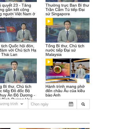
ị quyết 23 - Tăng
Thường trực Ban Bí thư
ng gắn kết cộng
Trần Cẩm Tú tiếp Đại
g người Việt Nam ở
sứ Singapore
c ngoài
 tịch Quốc hội đón,
Tổng Bí thư, Chủ tịch
 đàm với Chủ tịch Hạ
nước tiếp Đại sứ
n Thái Lan
Malaysia
g Bí thư, Chủ tịch
Hành trình mang phở
c tiếp Đô đốc Bộ
đến châu Âu của kiều
 huy Ấn Độ Dương -
bào Anh
i Bình Dương Hoa
ương trình