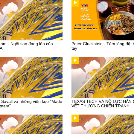
Nam - Ngôi sao đang lên của
Peter Gluckstein - Tấm lòng đặt 
 Á
tay
r Savall và những viên kẹo "Made
TEXAS TECH VÀ NỖ LỰC HÀN
etnam"
VẾT THƯƠNG CHIẾN TRANH