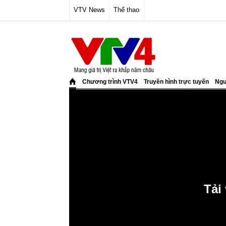
VTV News
Thể thao
Chương trình VTV4
Truyền hình trực tuyến
Ngư