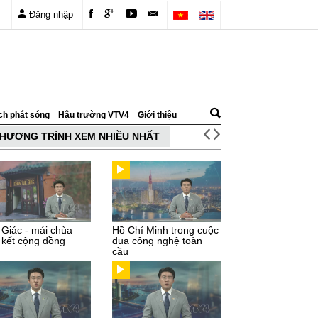
Đăng nhập
ch phát sóng
Hậu trường VTV4
Giới thiệu
HƯƠNG TRÌNH XEM NHIỀU NHẤT
 Giác - mái chùa
Hồ Chí Minh trong cuộc
 kết cộng đồng
đua công nghệ toàn
cầu