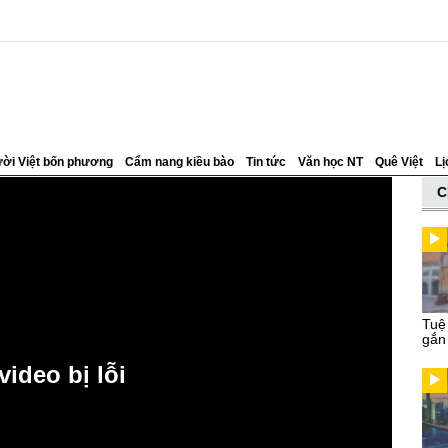
ời Việt bốn phương
Cẩm nang kiều bào
Tin tức
Văn học NT
Quê Việt
Lị
C
Tuệ
gắn