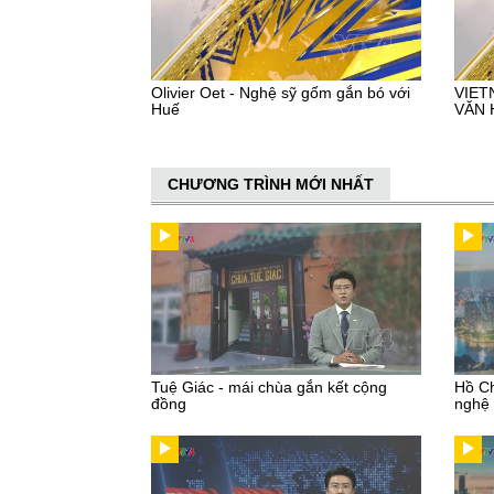
Olivier Oet - Nghệ sỹ gốm gắn bó với
VIET
Huế
VĂN 
CHƯƠNG TRÌNH MỚI NHẤT
Tuệ Giác - mái chùa gắn kết cộng
Hồ Ch
đồng
nghệ 