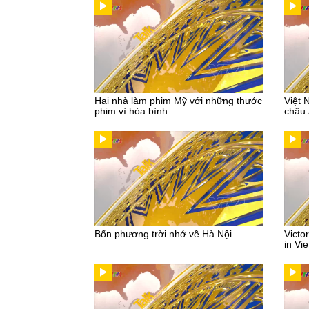
Hai nhà làm phim Mỹ với những thước
Việt 
phim vì hòa bình
châu
Bốn phương trời nhớ về Hà Nội
Victo
in Vi