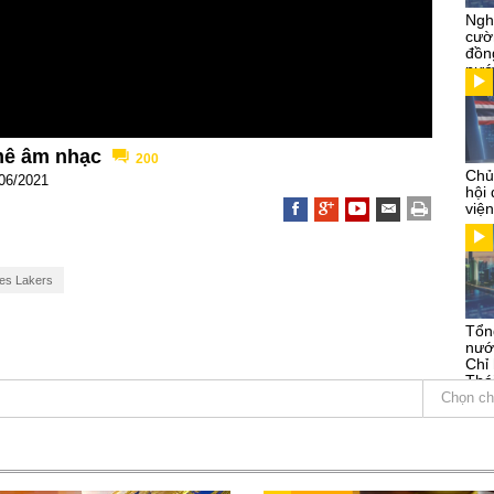
Ngh
cườ
đồn
nướ
 mê âm nhạc
200
Chủ
06/2021
hội
việ
es Lakers
Tổn
nướ
Chỉ
Thá
Kỳ
Chọn ch