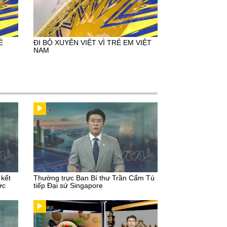
Ẻ
ĐI BỘ XUYÊN VIỆT VÌ TRẺ EM VIỆT
NAM
 kết
Thường trực Ban Bí thư Trần Cẩm Tú
ớc
tiếp Đại sứ Singapore