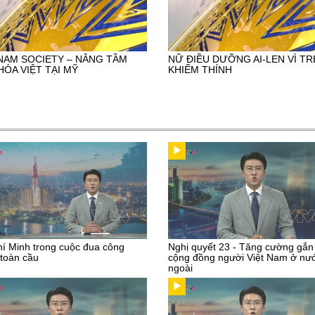
NAM SOCIETY – NÂNG TẦM
NỮ ĐIỀU DƯỠNG AI-LEN VÌ TR
HÓA VIỆT TẠI MỸ
KHIẾM THÍNH
í Minh trong cuộc đua công
Nghị quyết 23 - Tăng cường gắn
toàn cầu
cộng đồng người Việt Nam ở nư
ngoài