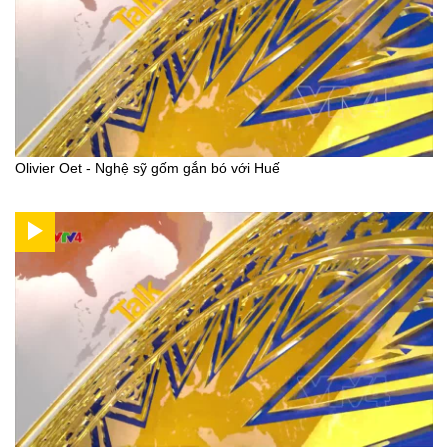
Olivier Oet - Nghệ sỹ gốm gắn bó với Huế