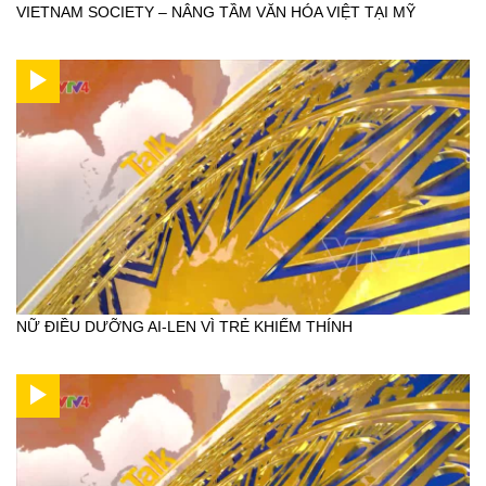
VIETNAM SOCIETY – NÂNG TẦM VĂN HÓA VIỆT TẠI MỸ
NỮ ĐIỀU DƯỠNG AI-LEN VÌ TRẺ KHIẾM THÍNH