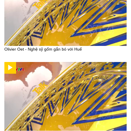
Olivier Oet - Nghệ sỹ gốm gắn bó với Huế