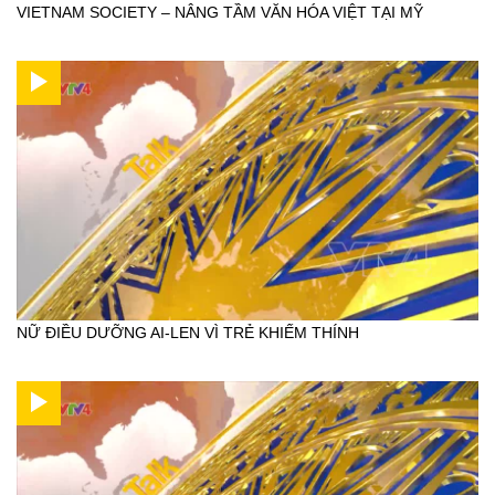
VIETNAM SOCIETY – NÂNG TẦM VĂN HÓA VIỆT TẠI MỸ
NỮ ĐIỀU DƯỠNG AI-LEN VÌ TRẺ KHIẾM THÍNH