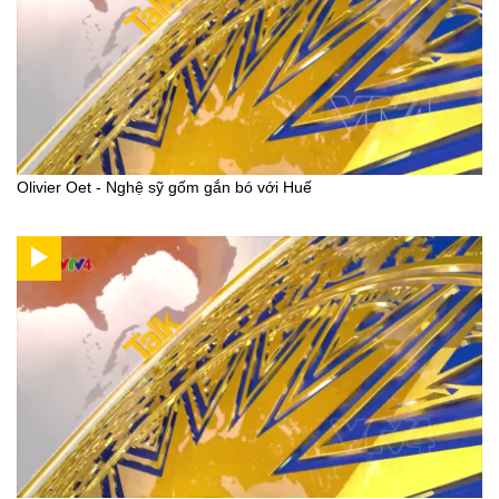
Olivier Oet - Nghệ sỹ gốm gắn bó với Huế