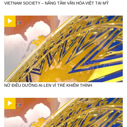
VIETNAM SOCIETY – NÂNG TẦM VĂN HÓA VIỆT TẠI MỸ
NỮ ĐIỀU DƯỠNG AI-LEN VÌ TRẺ KHIẾM THÍNH