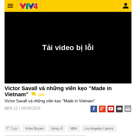
Victor Savall và những viên kẹo "Made in
Vietnam"
200
Victor Savall và những viên kẹo "Made in Vietnam"
09:12 | 09/09/2024
Tags
Kobe Bryant
bóng rổ
NBA
Los Angeles Lakers