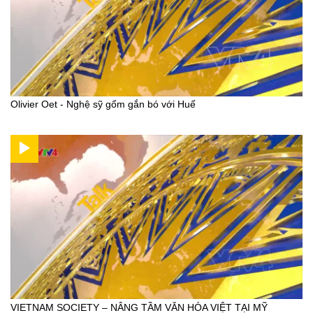
Olivier Oet - Nghệ sỹ gốm gắn bó với Huế
VIETNAM SOCIETY – NÂNG TẦM VĂN HÓA VIỆT TẠI MỸ