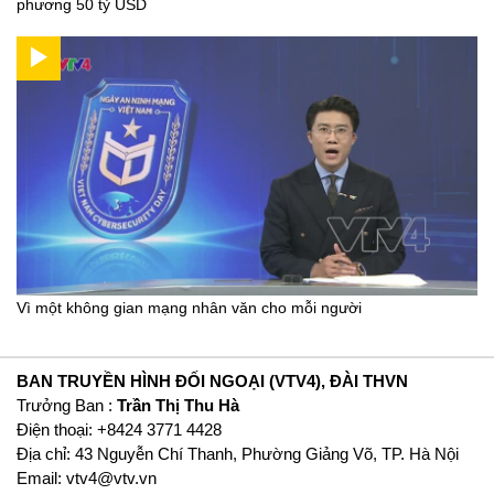
phương 50 tỷ USD
Vì một không gian mạng nhân văn cho mỗi người
BAN TRUYỀN HÌNH ĐỐI NGOẠI (VTV4), ĐÀI THVN
Trưởng Ban :
Trần Thị Thu Hà
Ðiện thoại: +8424 3771 4428
Địa chỉ: 43 Nguyễn Chí Thanh, Phường Giảng Võ, TP. Hà Nội
Email:
vtv4@vtv.vn