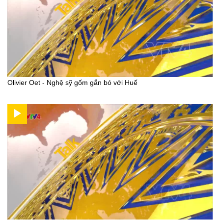
Olivier Oet - Nghệ sỹ gốm gắn bó với Huế