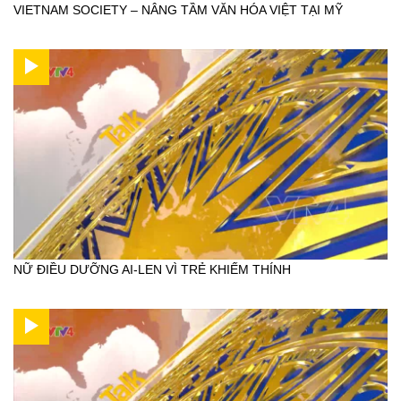
VIETNAM SOCIETY – NÂNG TẦM VĂN HÓA VIỆT TẠI MỸ
NỮ ĐIỀU DƯỠNG AI-LEN VÌ TRẺ KHIẾM THÍNH