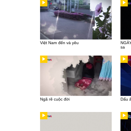
Việt Nam đến và yêu
NGÀY
sa
Ngã rẽ cuộc đời
Dấu ấ