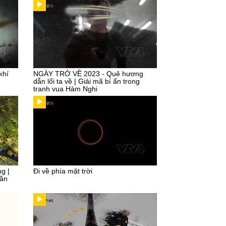
khí
NGÀY TRỞ VỀ 2023 - Quê hương
dẫn lối ta về | Giải mã bí ẩn trong
tranh vua Hàm Nghi
g |
Đi về phía mặt trời
lần