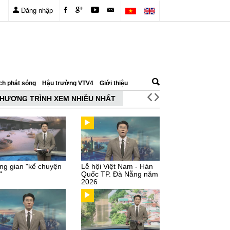
Đăng nhập
ch phát sóng
Hậu trường VTV4
Giới thiệu
HƯƠNG TRÌNH XEM NHIỀU NHẤT
ng gian "kể chuyện
Lễ hội Việt Nam - Hàn
"
Quốc TP. Đà Nẵng năm
2026