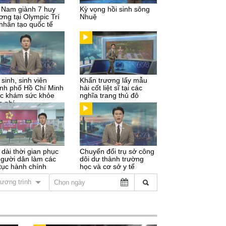
t Nam giành 7 huy
Kỳ vọng hồi sinh sông
ơng tại Olympic Trí
Nhuệ
 nhân tạo quốc tế
sinh, sinh viên
Khẩn trương lấy mẫu
nh phố Hồ Chí Minh
hài cốt liệt sĩ tại các
c khám sức khỏe
nghĩa trang thủ đô
n phí
 dài thời gian phục
Chuyển đổi trụ sở công
người dân làm các
dôi dư thành trường
 tục hành chính
học và cơ sở y tế
ương trình