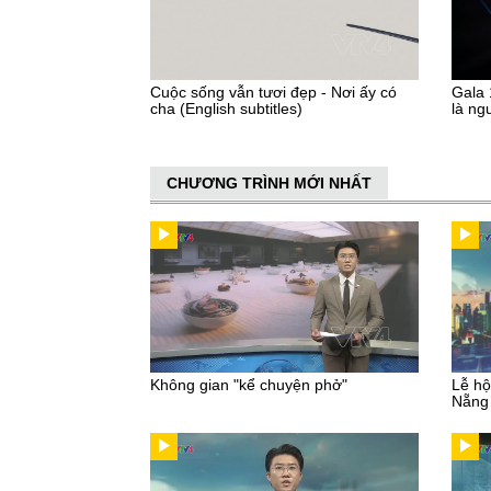
Cuộc sống vẫn tươi đẹp - Nơi ấy có
Gala 
cha (English subtitles)
là ng
CHƯƠNG TRÌNH MỚI NHẤT
Không gian "kể chuyện phở"
Lễ hộ
Nẵng