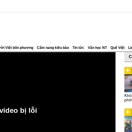
ời Việt bốn phương
Cẩm nang kiều bào
Tin tức
Văn học NT
Quê Việt
Lị
C
Khô
phở