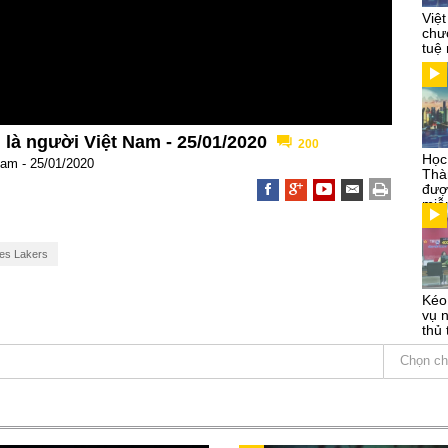
Việ
chư
tuệ
 là người Việt Nam - 25/01/2020
200
Học 
Nam - 25/01/2020
Thà
đượ
miễ
es Lakers
Kéo
vụ 
thủ
Chọn ch