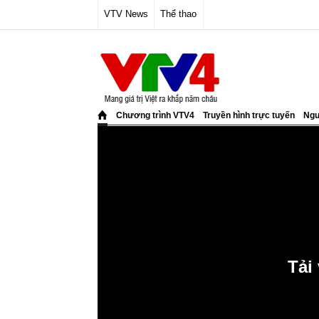
VTV News
Thể thao
Chương trình VTV4
Truyền hình trực tuyến
Ngư