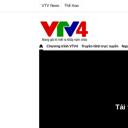
VTV News
Thể thao
Chương trình VTV4
Truyền hình trực tuyến
Ngư