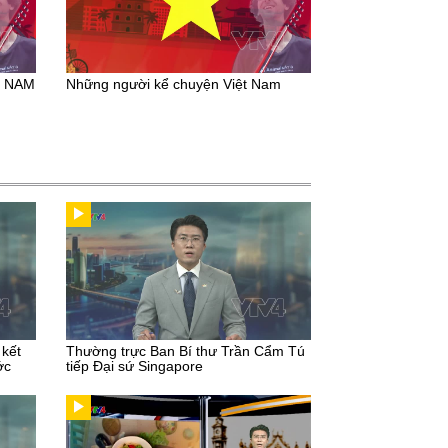
T NAM
Những người kể chuyện Việt Nam
 kết
Thường trực Ban Bí thư Trần Cẩm Tú
ớc
tiếp Đại sứ Singapore