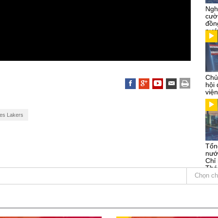
Ngh
cườ
đồn
nướ
Chủ
hội
việ
es Lakers
Tổn
nướ
Chỉ
Thá
Kỳ
Chọn ch