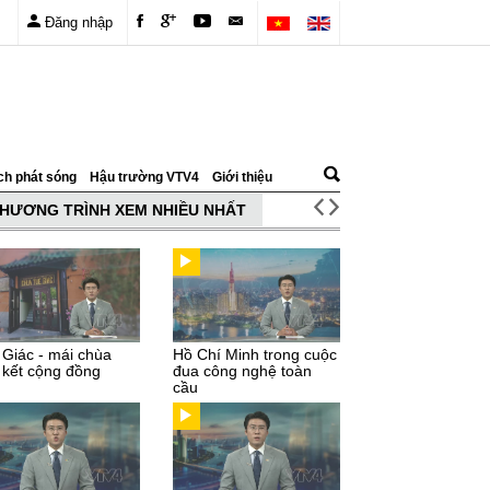
Đăng nhập
ch phát sóng
Hậu trường VTV4
Giới thiệu
HƯƠNG TRÌNH XEM NHIỀU NHẤT
 Giác - mái chùa
Hồ Chí Minh trong cuộc
 kết cộng đồng
đua công nghệ toàn
cầu