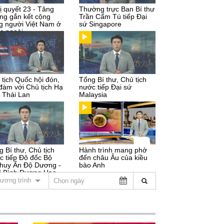
ị quyết 23 - Tăng
Thường trực Ban Bí thư
ng gắn kết cộng
Trần Cẩm Tú tiếp Đại
g người Việt Nam ở
sứ Singapore
c ngoài
 tịch Quốc hội đón,
Tổng Bí thư, Chủ tịch
 đàm với Chủ tịch Hạ
nước tiếp Đại sứ
n Thái Lan
Malaysia
g Bí thư, Chủ tịch
Hành trình mang phở
c tiếp Đô đốc Bộ
đến châu Âu của kiều
 huy Ấn Độ Dương -
bào Anh
i Bình Dương Hoa
ương trình