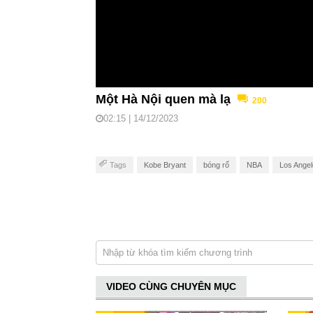
Một Hà Nội quen mà lạ
200
02:15 | 14/12/2023
Tags
Kobe Bryant
bóng rổ
NBA
Los Angel
VIDEO CÙNG CHUYÊN MỤC