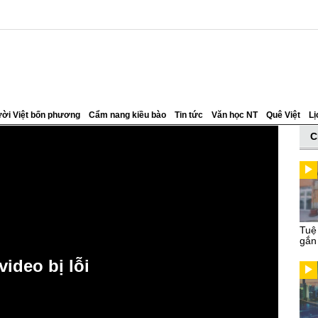
ời Việt bốn phương
Cẩm nang kiều bào
Tin tức
Văn học NT
Quê Việt
Lị
C
Tuệ
gắn