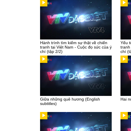
Hành trình tìm kiếm sự thật về chiến
Yếu t
tranh tại Việt Nam - Cuộc đọ sức của ý
tranh
chí (tập 2/2)
chí (t
Giữa những quê hương (English
Hai n
subtitles)