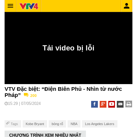
VTV Đặc biệt: “Điện Biên Phủ - Nhìn từ nước
Pháp”
200
15:29 | 07/05/2024
Tags
Kobe Bryant
bóng rổ
NBA
Los Angeles Lakers
CHƯƠNG TRÌNH XEM NHIỀU NHẤT