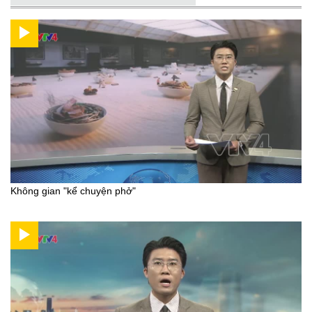
Không gian "kể chuyện phở"