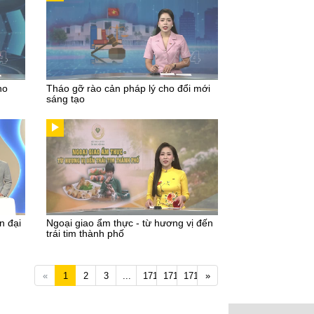
ho
Tháo gỡ rào cản pháp lý cho đổi mới
sáng tạo
n đại
Ngoại giao ẩm thực - từ hương vị đến
trái tim thành phố
Previous
Next
«
1
2
3
...
1717
1718
1719
»