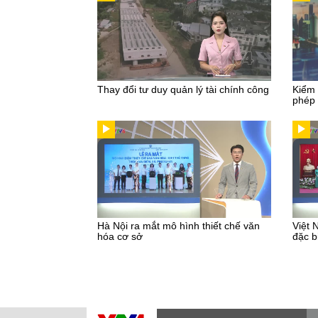
Thay đổi tư duy quản lý tài chính công
Kiểm 
phép
Hà Nội ra mắt mô hình thiết chế văn
Việt 
hóa cơ sở
đặc b