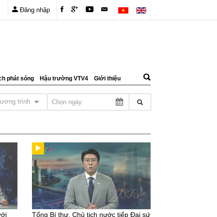
Đăng nhập
ch phát sóng
Hậu trường VTV4
Giới thiệu
ương trình
với
Tổng Bí thư, Chủ tịch nước tiếp Đại sứ