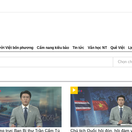
ời Việt bốn phương
Cẩm nang kiều bào
Tin tức
Văn học NT
Quê Việt
Lị
Chọn ch
g trực Ban Bí thư Trần Cẩm Tú
Chủ tịch Quốc hội đón, hội đàm 