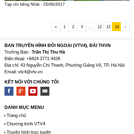
Tạp chí tiếng Nhật - 25/06/2017
Previous
Next
«
1
2
3
...
12
13
14
»
BAN TRUYỀN HÌNH ĐỐI NGOẠI (VTV4), ĐÀI THVN
Trưởng Ban :
Trần Thị Thu Hà
Ðiện thoại: +8424 3771 4428
Địa chỉ: 43 Nguyễn Chí Thanh, Phường Giảng Võ, TP. Hà Nội
Email:
vtv4@vtv.vn
KẾT NỐI VỚI CHÚNG TÔI
DANH MỤC MENU
Trang chủ
Chương trình VTV4
Truyền hình trực tuyến