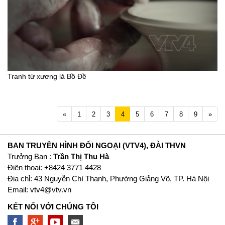
Tranh từ xương lá Bồ Đề
Previous
Next
«
1
2
3
4
5
6
7
8
9
»
BAN TRUYỀN HÌNH ĐỐI NGOẠI (VTV4), ĐÀI THVN
Trưởng Ban :
Trần Thị Thu Hà
Ðiện thoại: +8424 3771 4428
Địa chỉ: 43 Nguyễn Chí Thanh, Phường Giảng Võ, TP. Hà Nội
Email:
vtv4@vtv.vn
KẾT NỐI VỚI CHÚNG TÔI