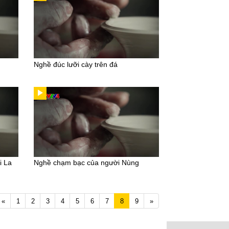
Nghề đúc lưỡi cày trên đá
i La
Nghề chạm bạc của người Nùng
Previous
Next
«
1
2
3
4
5
6
7
8
9
»