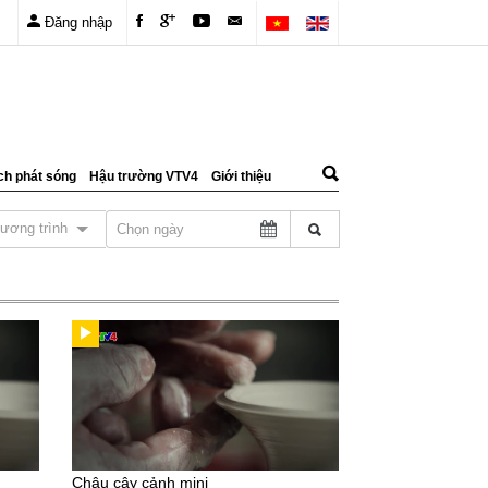
Đăng nhập
ch phát sóng
Hậu trường VTV4
Giới thiệu
ương trình
Chậu cây cảnh mini