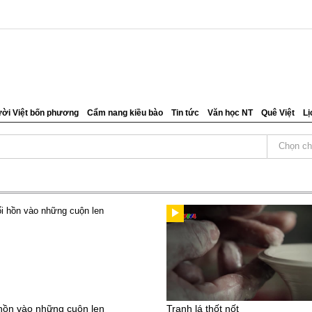
ời Việt bốn phương
Cẩm nang kiều bào
Tin tức
Văn học NT
Quê Việt
Lị
Chọn ch
hồn vào những cuộn len
Tranh lá thốt nốt