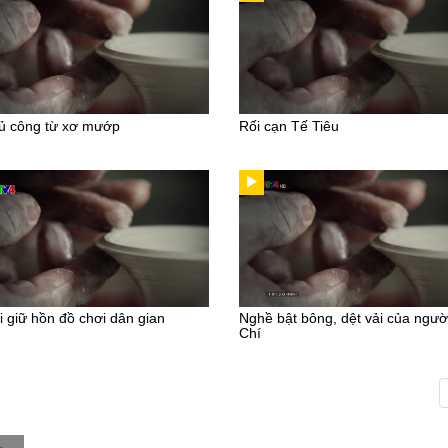
ủ công từ xơ mướp
Rối cạn Tế Tiêu
 giữ hồn đồ chơi dân gian
Nghề bật bông, dệt vải của ngườ
Chí