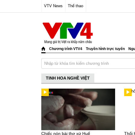
VTV News
Thể thao
Chương trình VTV4
Truyền hình trực tuyến
Ngư
TINH HOA NGHỀ VIỆT
Chiếc nón bài thơ xứ Huế
Thổi 