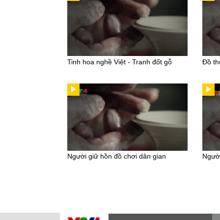
Tinh hoa nghề Việt - Tranh đốt gỗ
Đồ th
Người giữ hồn đồ chơi dân gian
Người