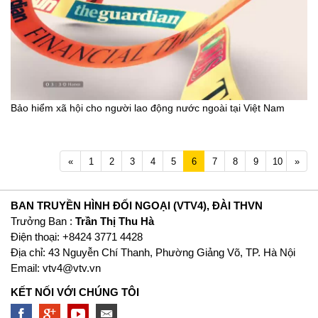
Bảo hiểm xã hội cho người lao động nước ngoài tại Việt Nam
Previous
Next
«
1
2
3
4
5
6
7
8
9
10
»
BAN TRUYỀN HÌNH ĐỐI NGOẠI (VTV4), ĐÀI THVN
Trưởng Ban :
Trần Thị Thu Hà
Ðiện thoại: +8424 3771 4428
Địa chỉ: 43 Nguyễn Chí Thanh, Phường Giảng Võ, TP. Hà Nội
Email:
vtv4@vtv.vn
KẾT NỐI VỚI CHÚNG TÔI