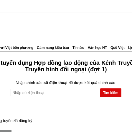
ời Việt bốn phương
Cẩm nang kiều bào
Tin tức
Văn học NT
Quê Việt
Lị
 tuyển dụng Hợp đồng lao động của Kênh Truyề
Truyền hình đối ngoại (đợt 1)
Nhập chính xác
số điện thoại
để được kết quả chính xác.
g tuyển đã đăng ký.