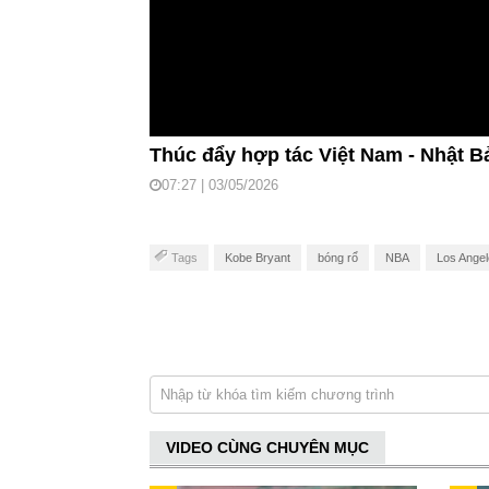
Thúc đẩy hợp tác Việt Nam - Nhật B
07:27 | 03/05/2026
Tags
Kobe Bryant
bóng rổ
NBA
Los Angel
VIDEO CÙNG CHUYÊN MỤC