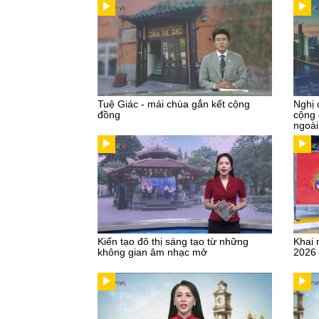
Tuệ Giác - mái chùa gắn kết cộng
Nghị 
đồng
cộng 
ngoài
Kiến tạo đô thị sáng tạo từ những
Khai 
không gian âm nhạc mở
2026