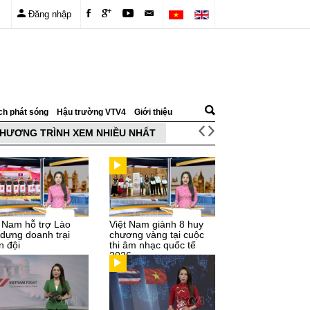
Đăng nhập
ch phát sóng
Hậu trường VTV4
Giới thiệu
HƯƠNG TRÌNH XEM NHIỀU NHẤT
t Nam hỗ trợ Lào
Việt Nam giành 8 huy
 dựng doanh trại
chương vàng tại cuộc
n đội
thi âm nhạc quốc tế
2026