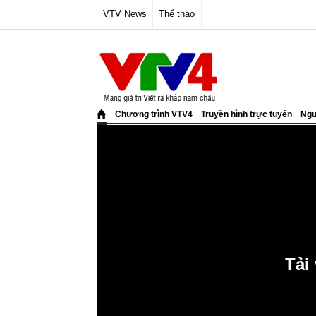
VTV News
Thể thao
Chương trình VTV4
Truyền hình trực tuyến
Ngư