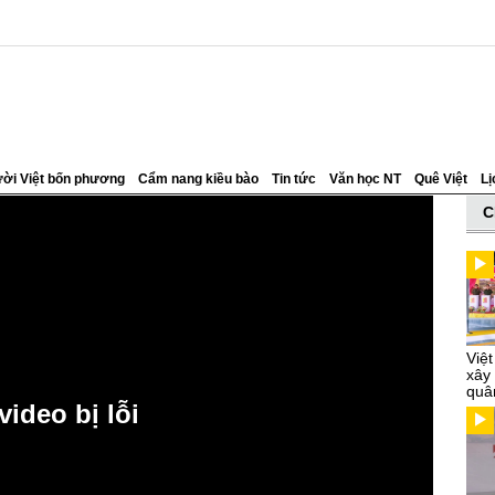
ời Việt bốn phương
Cẩm nang kiều bào
Tin tức
Văn học NT
Quê Việt
Lị
C
Việ
xây
quâ