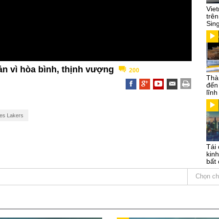
Vie
trên
Sin
ản vì hòa bình, thịnh vượng
200
Thà
đến
lĩn
es Lakers
Tái 
kinh
bất 
Chọn ch