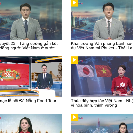
quyết 23 - Tăng cường gắn kết
Khai trương Văn phòng Lãnh sự
đồng người Việt Nam ở nước
dự Việt Nam tại Phuket - Thái La
mạc lễ hội Đà Nẵng Food Tour
Thúc đẩy hợp tác Việt Nam - Nh
vì hòa bình, thịnh vượng