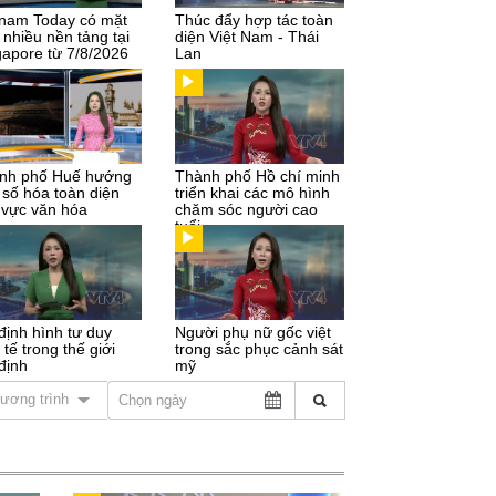
tnam Today có mặt
Thúc đẩy hợp tác toàn
 nhiều nền tảng tại
diện Việt Nam - Thái
gapore từ 7/8/2026
Lan
nh phố Huế hướng
Thành phố Hồ chí minh
 số hóa toàn diện
triển khai các mô hình
h vực văn hóa
chăm sóc người cao
tuổi
định hình tư duy
Người phụ nữ gốc việt
 tế trong thế giới
trong sắc phục cảnh sát
định
mỹ
ương trình