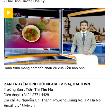
- Thái Bình Dương Hoa Kỳ
Hành trình mang phở đến châu Âu của kiều bào Anh
BAN TRUYỀN HÌNH ĐỐI NGOẠI (VTV4), ĐÀI THVN
Trưởng Ban :
Trần Thị Thu Hà
Ðiện thoại: +8424 3771 4428
Địa chỉ: 43 Nguyễn Chí Thanh, Phường Giảng Võ, TP. Hà Nội
Email:
vtv4@vtv.vn