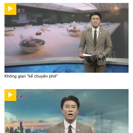
Không gian "kể chuyện phở"