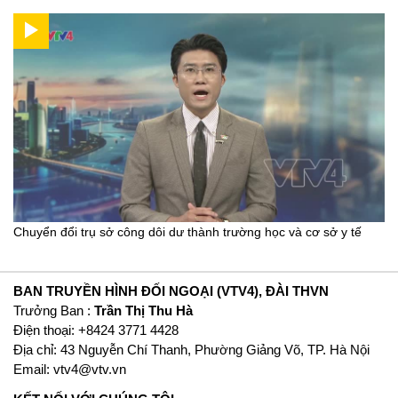
Chuyển đổi trụ sở công dôi dư thành trường học và cơ sở y tế
BAN TRUYỀN HÌNH ĐỐI NGOẠI (VTV4), ĐÀI THVN
Trưởng Ban :
Trần Thị Thu Hà
Ðiện thoại: +8424 3771 4428
Địa chỉ: 43 Nguyễn Chí Thanh, Phường Giảng Võ, TP. Hà Nội
Email:
vtv4@vtv.vn