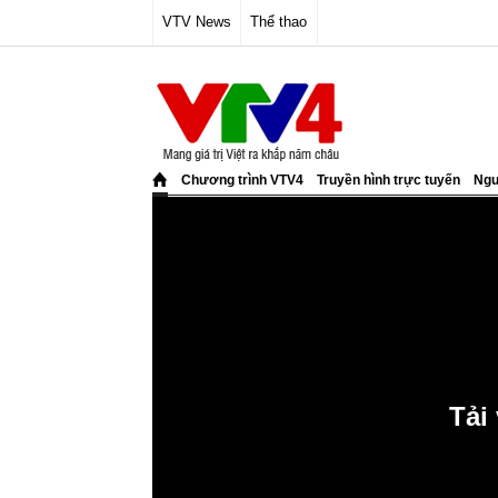
VTV News
Thể thao
Chương trình VTV4
Truyền hình trực tuyến
Ngư