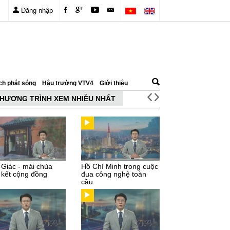
Đăng nhập
ch phát sóng
Hậu trường VTV4
Giới thiệu
HƯƠNG TRÌNH XEM NHIỀU NHẤT
 Giác - mái chùa
Hồ Chí Minh trong cuộc
 kết cộng đồng
đua công nghệ toàn
cầu