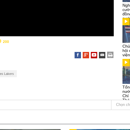
Ngh
cườ
đồn
nướ
200
Chủ
hội
việ
es Lakers
Tổn
nướ
Chỉ
Thá
Kỳ
Chọn ch