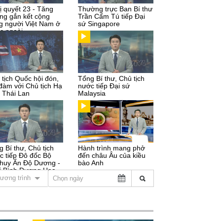
ị quyết 23 - Tăng
Thường trực Ban Bí thư
ng gắn kết cộng
Trần Cẩm Tú tiếp Đại
g người Việt Nam ở
sứ Singapore
c ngoài
 tịch Quốc hội đón,
Tổng Bí thư, Chủ tịch
 đàm với Chủ tịch Hạ
nước tiếp Đại sứ
n Thái Lan
Malaysia
g Bí thư, Chủ tịch
Hành trình mang phở
c tiếp Đô đốc Bộ
đến châu Âu của kiều
 huy Ấn Độ Dương -
bào Anh
i Bình Dương Hoa
ương trình