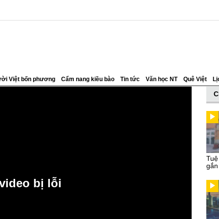
ời Việt bốn phương
Cẩm nang kiều bào
Tin tức
Văn học NT
Quê Việt
Lị
C
Tuệ
gắn