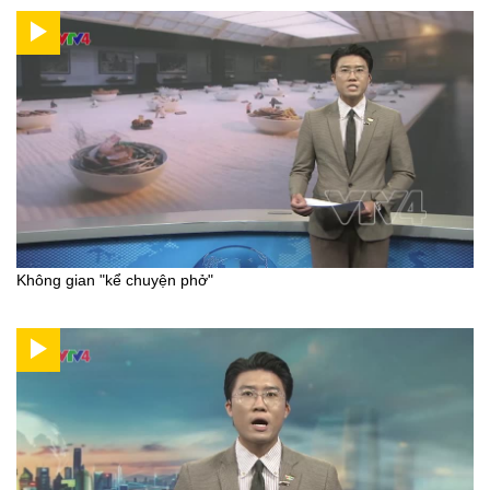
Không gian "kể chuyện phở"