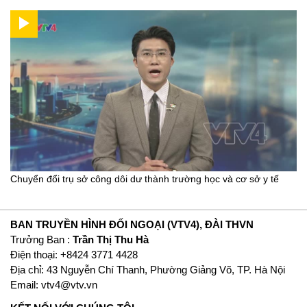
Chuyển đổi trụ sở công dôi dư thành trường học và cơ sở y tế
BAN TRUYỀN HÌNH ĐỐI NGOẠI (VTV4), ĐÀI THVN
Trưởng Ban :
Trần Thị Thu Hà
Ðiện thoại: +8424 3771 4428
Địa chỉ: 43 Nguyễn Chí Thanh, Phường Giảng Võ, TP. Hà Nội
Email:
vtv4@vtv.vn