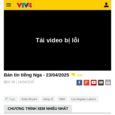
Bản tin tiếng Nga - 23/04/2025
200
02:39 | 24/04/2025
Tags
Kobe Bryant
bóng rổ
NBA
Los Angeles Lakers
CHƯƠNG TRÌNH XEM NHIỀU NHẤT