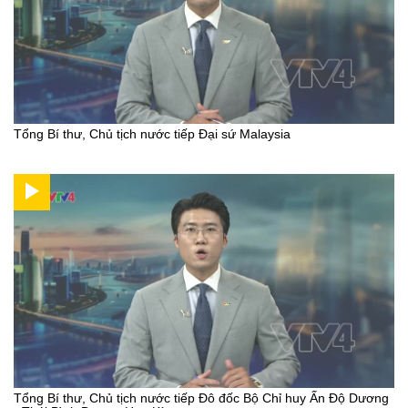
Tổng Bí thư, Chủ tịch nước tiếp Đại sứ Malaysia
Tổng Bí thư, Chủ tịch nước tiếp Đô đốc Bộ Chỉ huy Ấn Độ Dương