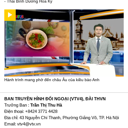
- Thái Bình Dương Hoa Kỳ
Hành trình mang phở đến châu Âu của kiều bào Anh
BAN TRUYỀN HÌNH ĐỐI NGOẠI (VTV4), ĐÀI THVN
Trưởng Ban :
Trần Thị Thu Hà
Ðiện thoại: +8424 3771 4428
Địa chỉ: 43 Nguyễn Chí Thanh, Phường Giảng Võ, TP. Hà Nội
Email:
vtv4@vtv.vn