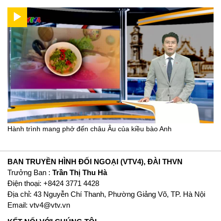
Hành trình mang phở đến châu Âu của kiều bào Anh
BAN TRUYỀN HÌNH ĐỐI NGOẠI (VTV4), ĐÀI THVN
Trưởng Ban :
Trần Thị Thu Hà
Ðiện thoại: +8424 3771 4428
Địa chỉ: 43 Nguyễn Chí Thanh, Phường Giảng Võ, TP. Hà Nội
Email:
vtv4@vtv.vn