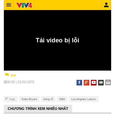
200
00:00 | 01/01/1970
Tags
Kobe Bryant
bóng rổ
NBA
Los Angeles Lakers
CHƯƠNG TRÌNH XEM NHIỀU NHẤT