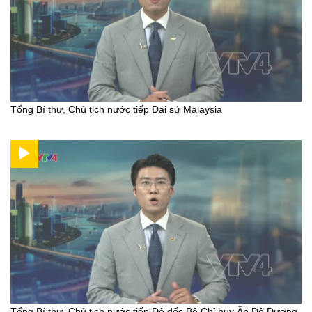
Tổng Bí thư, Chủ tịch nước tiếp Đại sứ Malaysia
Tổng Bí thư, Chủ tịch nước tiếp Đô đốc Bộ Chỉ huy Ấn Độ Dương