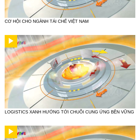
CƠ HỘI CHO NGÀNH TÁI CHẾ VIỆT NAM
LOGISTICS XANH HƯỚNG TỚI CHUỖI CUNG ỨNG BỀN VỮNG