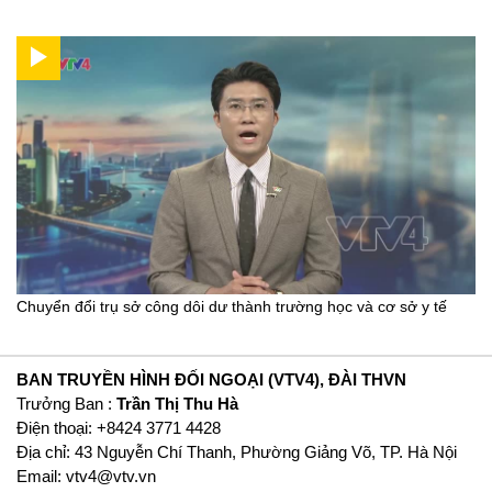
Chuyển đổi trụ sở công dôi dư thành trường học và cơ sở y tế
BAN TRUYỀN HÌNH ĐỐI NGOẠI (VTV4), ĐÀI THVN
Trưởng Ban :
Trần Thị Thu Hà
Ðiện thoại: +8424 3771 4428
Địa chỉ: 43 Nguyễn Chí Thanh, Phường Giảng Võ, TP. Hà Nội
Email:
vtv4@vtv.vn