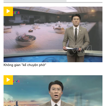
Không gian "kể chuyện phở"