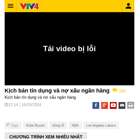
Kịch bản tín dụng và nợ xấu ngân hàng
200
Kịch bản tín dụng và nợ xấu ngân hàng
13:14 | 16/03/2024
Tags
Kobe Bryant
bóng rổ
NBA
Los Angeles Lakers
CHƯƠNG TRÌNH XEM NHIỀU NHẤT