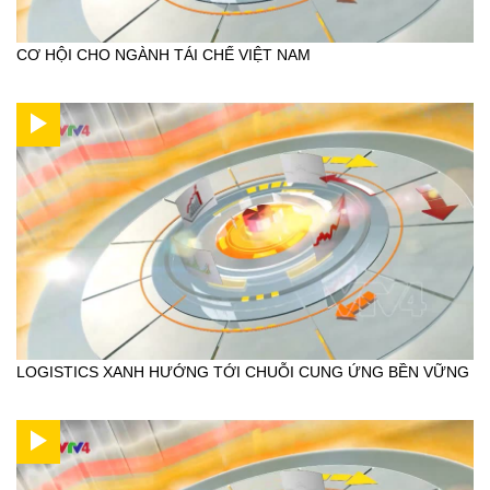
CƠ HỘI CHO NGÀNH TÁI CHẾ VIỆT NAM
LOGISTICS XANH HƯỚNG TỚI CHUỖI CUNG ỨNG BỀN VỮNG