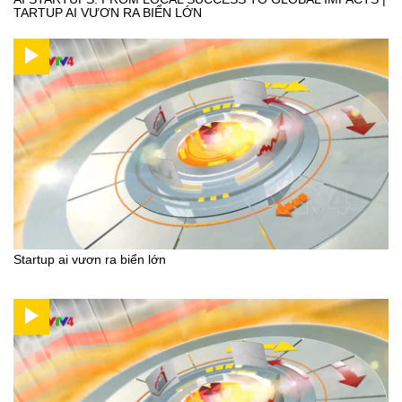
TARTUP AI VƯƠN RA BIỂN LỚN
Startup ai vươn ra biển lớn