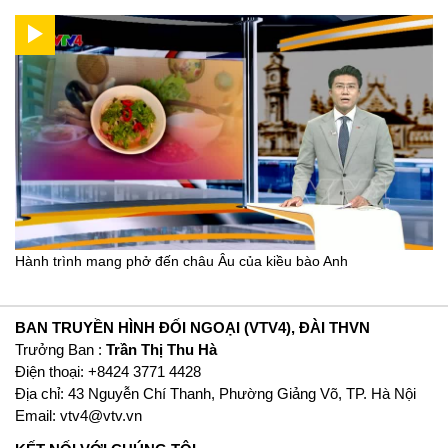
Hành trình mang phở đến châu Âu của kiều bào Anh
BAN TRUYỀN HÌNH ĐỐI NGOẠI (VTV4), ĐÀI THVN
Trưởng Ban :
Trần Thị Thu Hà
Ðiện thoại: +8424 3771 4428
Địa chỉ: 43 Nguyễn Chí Thanh, Phường Giảng Võ, TP. Hà Nội
Email:
vtv4@vtv.vn