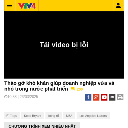
Tháo gỡ khó khăn giúp doanh nghiệp vừa và
nhỏ trong nước phát triển
200
10:58 | 23/03/2025
Tags
Kobe Bryant
bóng rổ
NBA
Los Angeles Lakers
CHƯƠNG TRÌNH XEM NHIỀU NHẤT