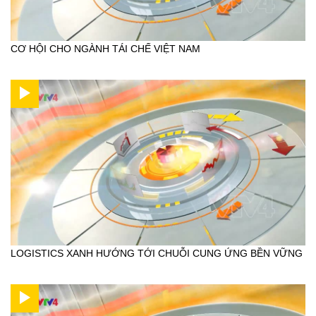
CƠ HỘI CHO NGÀNH TÁI CHẾ VIỆT NAM
LOGISTICS XANH HƯỚNG TỚI CHUỖI CUNG ỨNG BỀN VỮNG