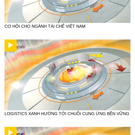
CƠ HỘI CHO NGÀNH TÁI CHẾ VIỆT NAM
LOGISTICS XANH HƯỚNG TỚI CHUỖI CUNG ỨNG BỀN VỮNG