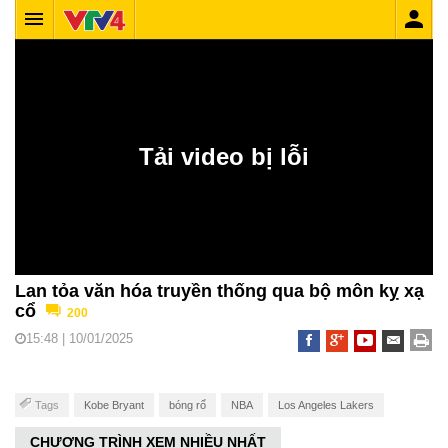
Lan tỏa văn hóa truyền thống qua bộ môn kỵ xạ
cổ
200
15:48 | 10/01/2025
Tags
Kobe Bryant
bóng rổ
NBA
Los Angeles Lakers
CHƯƠNG TRÌNH XEM NHIỀU NHẤT