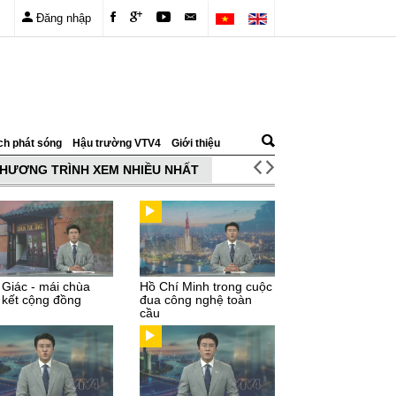
Đăng nhập
ch phát sóng
Hậu trường VTV4
Giới thiệu
HƯƠNG TRÌNH XEM NHIỀU NHẤT
 Giác - mái chùa
Hồ Chí Minh trong cuộc
 kết cộng đồng
đua công nghệ toàn
cầu