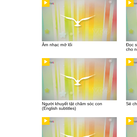
Âm nhạc mở lối
Đọc s
cho n
Người khuyết tật chăm sóc con
Sẻ ch
(English subtitles)