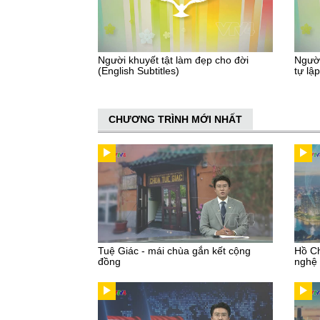
Người khuyết tật làm đẹp cho đời
Người
(English Subtitles)
tự lậ
CHƯƠNG TRÌNH MỚI NHẤT
Tuệ Giác - mái chùa gắn kết cộng
Hồ Ch
đồng
nghệ 