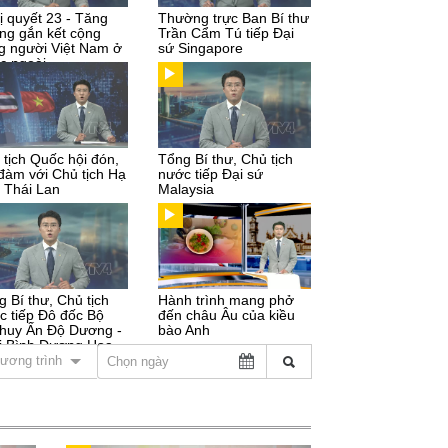
ị quyết 23 - Tăng
Thường trực Ban Bí thư
ng gắn kết cộng
Trần Cẩm Tú tiếp Đại
g người Việt Nam ở
sứ Singapore
c ngoài
 tịch Quốc hội đón,
Tổng Bí thư, Chủ tịch
 đàm với Chủ tịch Hạ
nước tiếp Đại sứ
n Thái Lan
Malaysia
g Bí thư, Chủ tịch
Hành trình mang phở
c tiếp Đô đốc Bộ
đến châu Âu của kiều
 huy Ấn Độ Dương -
bào Anh
i Bình Dương Hoa
ương trình