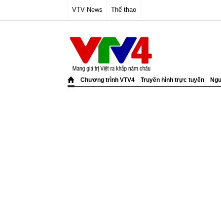
VTV News
Thể thao
Chương trình VTV4
Truyền hình trực tuyến
Ngư