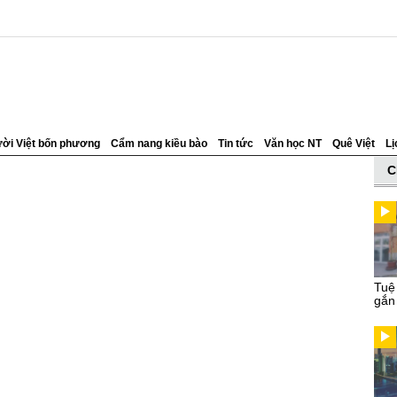
ời Việt bốn phương
Cẩm nang kiều bào
Tin tức
Văn học NT
Quê Việt
Lị
C
Tuệ
gắn