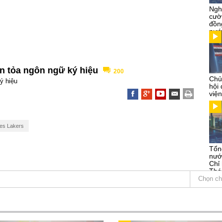
Ngh
cườ
đồn
nướ
an tỏa ngôn ngữ ký hiệu
200
Chủ
ý hiệu
hội
việ
es Lakers
Tổn
nướ
Chỉ
Thá
Kỳ
Chọn ch