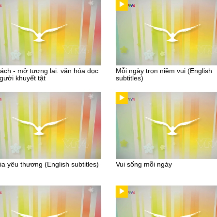
ách - mở tương lai: văn hóa đọc
Mỗi ngày trọn niềm vui (English
gười khuyết tật
subtitles)
ia yêu thương (English subtitles)
Vui sống mỗi ngày