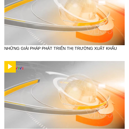
NHỮNG GIẢI PHÁP PHÁT TRIỂN THỊ TRƯỜNG XUẤT KHẨU