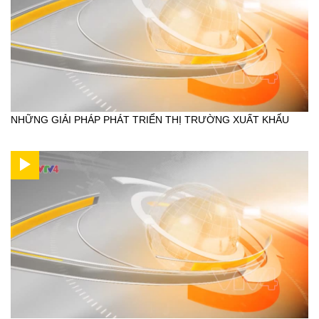
NHỮNG GIẢI PHÁP PHÁT TRIỂN THỊ TRƯỜNG XUẤT KHẨU