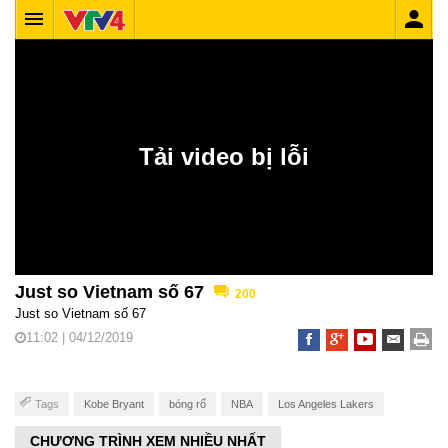
Just so Vietnam số 67
200
Just so Vietnam số 67
11:02 | 04/12/2019
Tags
Kobe Bryant
bóng rổ
NBA
Los Angeles Lakers
CHƯƠNG TRÌNH XEM NHIỀU NHẤT