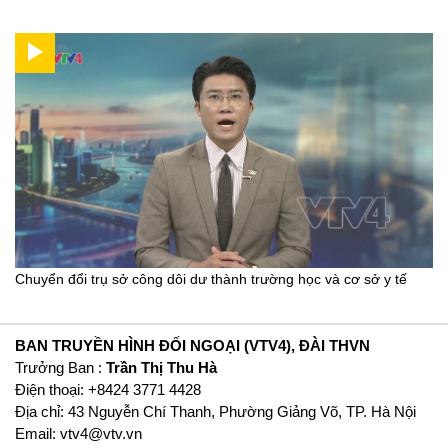
Chuyển đổi trụ sở công dôi dư thành trường học và cơ sở y tế
BAN TRUYỀN HÌNH ĐỐI NGOẠI (VTV4), ĐÀI THVN
Trưởng Ban :
Trần Thị Thu Hà
Ðiện thoại: +8424 3771 4428
Địa chỉ: 43 Nguyễn Chí Thanh, Phường Giảng Võ, TP. Hà Nội
Email:
vtv4@vtv.vn