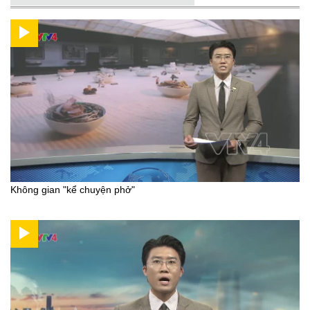
Không gian "kể chuyện phở"