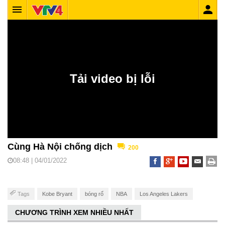
Cùng Hà Nội chống dịch
200
08:48 | 04/01/2022
Tags
Kobe Bryant
bóng rổ
NBA
Los Angeles Lakers
CHƯƠNG TRÌNH XEM NHIỀU NHẤT