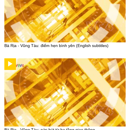
Bà Rịa - Vũng Tàu: điểm hẹn bình yên (English subtitles)
Bà Rịa - Vũng Tàu: sức hút từ hạ tầng giao thông