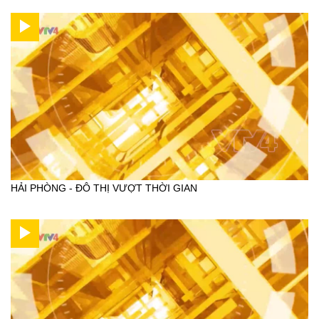
HẢI PHÒNG - ĐÔ THỊ VƯỢT THỜI GIAN