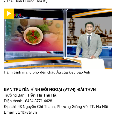
- Thái Bình Dương Hoa Kỳ
Hành trình mang phở đến châu Âu của kiều bào Anh
BAN TRUYỀN HÌNH ĐỐI NGOẠI (VTV4), ĐÀI THVN
Trưởng Ban :
Trần Thị Thu Hà
Ðiện thoại: +8424 3771 4428
Địa chỉ: 43 Nguyễn Chí Thanh, Phường Giảng Võ, TP. Hà Nội
Email:
vtv4@vtv.vn