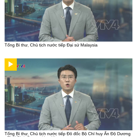
Tổng Bí thư, Chủ tịch nước tiếp Đại sứ Malaysia
Tổng Bí thư, Chủ tịch nước tiếp Đô đốc Bộ Chỉ huy Ấn Độ Dương