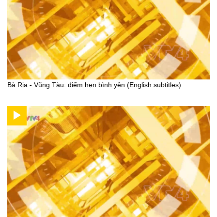
Bà Rịa - Vũng Tàu: điểm hẹn bình yên (English subtitles)