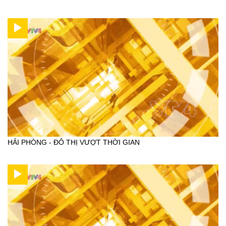
HẢI PHÒNG - ĐÔ THỊ VƯỢT THỜI GIAN