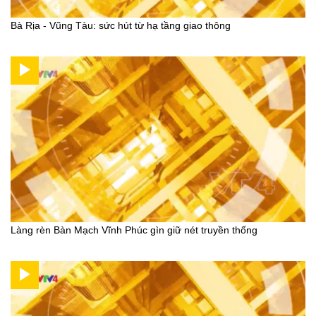
Bà Rịa - Vũng Tàu: sức hút từ hạ tầng giao thông
Làng rèn Bàn Mạch Vĩnh Phúc gìn giữ nét truyền thống