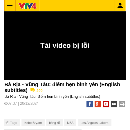
Bà Rịa - Vũng Tàu: điểm hẹn bình yên (English
subtitles)
200
Bà Rịa - Vũng Tàu: điểm hẹn bình yên (English subtitles)
07:37 | 20/12/2024
Tags
Kobe Bryant
bóng rổ
NBA
Los Angeles Lakers