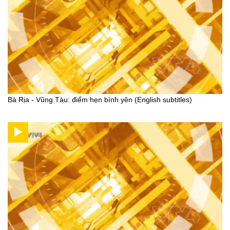
Bà Rịa - Vũng Tàu: điểm hẹn bình yên (English subtitles)