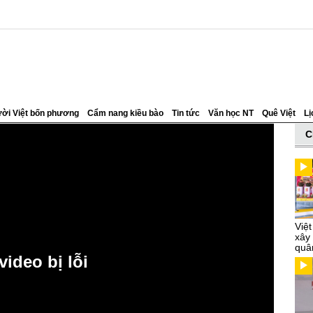
ời Việt bốn phương
Cẩm nang kiều bào
Tin tức
Văn học NT
Quê Việt
Lị
C
Việ
xây
quâ