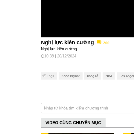
Nghị lực kiên cường
200
Nghị lực kiên cường
10:38 | 20/12/2024
Tags
Kobe Bryant
bóng rổ
NBA
Los Angel
VIDEO CÙNG CHUYÊN MỤC