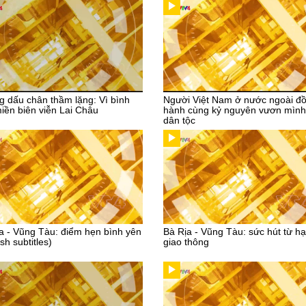
 dấu chân thầm lặng: Vì bình
Người Việt Nam ở nước ngoài đ
iền biên viễn Lai Châu
hành cùng kỷ nguyên vươn mình
dân tộc
a - Vũng Tàu: điểm hẹn bình yên
Bà Rịa - Vũng Tàu: sức hút từ hạ
sh subtitles)
giao thông