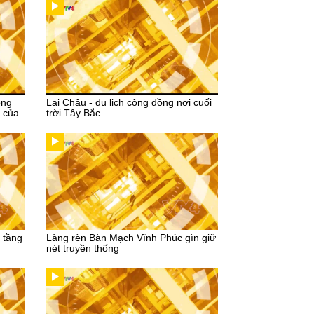
ồng
Lai Châu - du lịch cộng đồng nơi cuối
 của
trời Tây Bắc
 tầng
Làng rèn Bàn Mạch Vĩnh Phúc gìn giữ
nét truyền thống