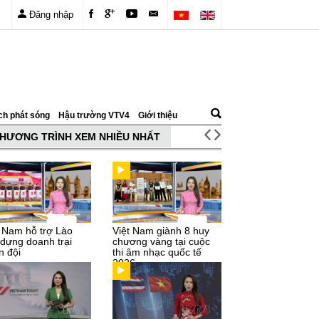
Đăng nhập
ch phát sóng
Hậu trường VTV4
Giới thiệu
HƯƠNG TRÌNH XEM NHIỀU NHẤT
t Nam hỗ trợ Lào
Việt Nam giành 8 huy
 dựng doanh trại
chương vàng tại cuộc
n đội
thi âm nhạc quốc tế
2026