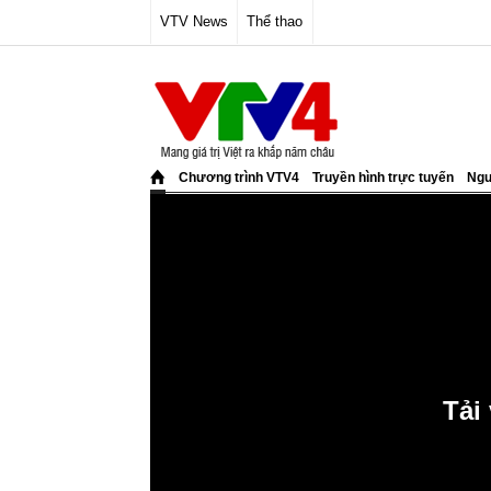
VTV News
Thể thao
Chương trình VTV4
Truyền hình trực tuyến
Ngư