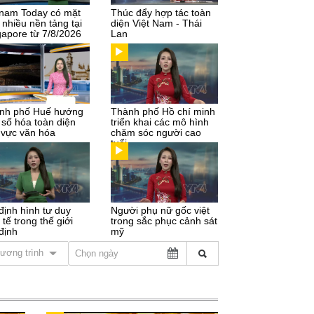
tnam Today có mặt
Thúc đẩy hợp tác toàn
 nhiều nền tảng tại
diện Việt Nam - Thái
gapore từ 7/8/2026
Lan
nh phố Huế hướng
Thành phố Hồ chí minh
 số hóa toàn diện
triển khai các mô hình
h vực văn hóa
chăm sóc người cao
tuổi
định hình tư duy
Người phụ nữ gốc việt
 tế trong thế giới
trong sắc phục cảnh sát
định
mỹ
ương trình