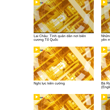
Lai Châu: Tình quân dân nơi biên
Những
cương Tổ Quốc
yên m
Nghị lực kiên cường
Bà Rị
(Engli