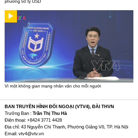
phương 50 tỷ USD
Vì một không gian mạng nhân văn cho mỗi người
BAN TRUYỀN HÌNH ĐỐI NGOẠI (VTV4), ĐÀI THVN
Trưởng Ban :
Trần Thị Thu Hà
Ðiện thoại: +8424 3771 4428
Địa chỉ: 43 Nguyễn Chí Thanh, Phường Giảng Võ, TP. Hà Nội
Email:
vtv4@vtv.vn