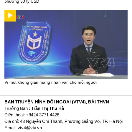
phương 50 tỷ USD
Vì một không gian mạng nhân văn cho mỗi người
BAN TRUYỀN HÌNH ĐỐI NGOẠI (VTV4), ĐÀI THVN
Trưởng Ban :
Trần Thị Thu Hà
Ðiện thoại: +8424 3771 4428
Địa chỉ: 43 Nguyễn Chí Thanh, Phường Giảng Võ, TP. Hà Nội
Email:
vtv4@vtv.vn