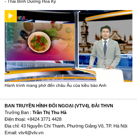
- Thái Bình Dương Hoa Kỳ
Hành trình mang phở đến châu Âu của kiều bào Anh
BAN TRUYỀN HÌNH ĐỐI NGOẠI (VTV4), ĐÀI THVN
Trưởng Ban :
Trần Thị Thu Hà
Ðiện thoại: +8424 3771 4428
Địa chỉ: 43 Nguyễn Chí Thanh, Phường Giảng Võ, TP. Hà Nội
Email:
vtv4@vtv.vn