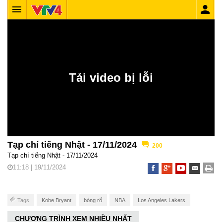
Tạp chí tiếng Nhật - 17/11/2024
200
Tạp chí tiếng Nhật - 17/11/2024
11:18 | 19/11/2024
Tags
Kobe Bryant
bóng rổ
NBA
Los Angeles Lakers
CHƯƠNG TRÌNH XEM NHIỀU NHẤT