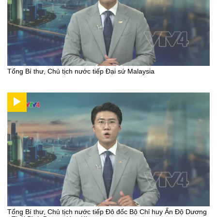
Tổng Bí thư, Chủ tịch nước tiếp Đại sứ Malaysia
Tổng Bí thư, Chủ tịch nước tiếp Đô đốc Bộ Chỉ huy Ấn Độ Dương