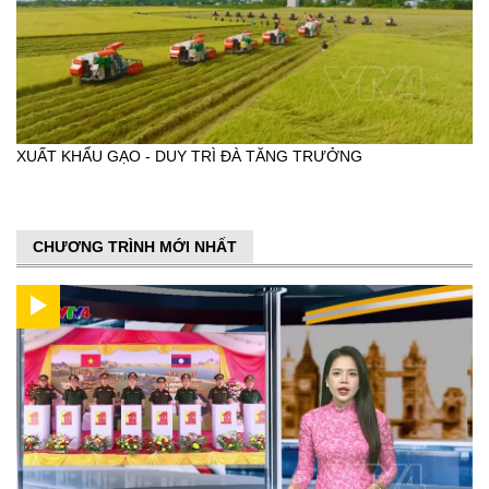
XUẤT KHẨU GẠO - DUY TRÌ ĐÀ TĂNG TRƯỞNG
CHƯƠNG TRÌNH MỚI NHẤT