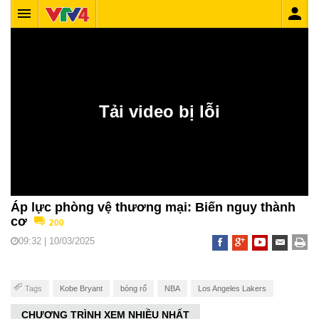
Áp lực phòng vệ thương mại: Biến nguy thành
cơ
200
09:32 | 10/03/2025
Tags
Kobe Bryant
bóng rổ
NBA
Los Angeles Lakers
CHƯƠNG TRÌNH XEM NHIỀU NHẤT