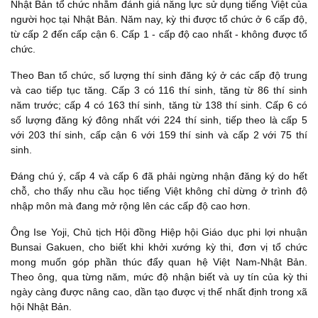
Nhật Bản tổ chức nhằm đánh giá năng lực sử dụng tiếng Việt của
người học tại Nhật Bản. Năm nay, kỳ thi được tổ chức ở 6 cấp độ,
từ cấp 2 đến cấp cận 6. Cấp 1 - cấp độ cao nhất - không được tổ
chức.
Theo Ban tổ chức, số lượng thí sinh đăng ký ở các cấp độ trung
và cao tiếp tục tăng. Cấp 3 có 116 thí sinh, tăng từ 86 thí sinh
năm trước; cấp 4 có 163 thí sinh, tăng từ 138 thí sinh. Cấp 6 có
số lượng đăng ký đông nhất với 224 thí sinh, tiếp theo là cấp 5
với 203 thí sinh, cấp cận 6 với 159 thí sinh và cấp 2 với 75 thí
sinh.
Đáng chú ý, cấp 4 và cấp 6 đã phải ngừng nhận đăng ký do hết
chỗ, cho thấy nhu cầu học tiếng Việt không chỉ dừng ở trình độ
nhập môn mà đang mở rộng lên các cấp độ cao hơn.
Ông Ise Yoji, Chủ tịch Hội đồng Hiệp hội Giáo dục phi lợi nhuận
Bunsai Gakuen, cho biết khi khởi xướng kỳ thi, đơn vị tổ chức
mong muốn góp phần thúc đẩy quan hệ Việt Nam-Nhật Bản.
Theo ông, qua từng năm, mức độ nhận biết và uy tín của kỳ thi
ngày càng được nâng cao, dần tạo được vị thế nhất định trong xã
hội Nhật Bản.