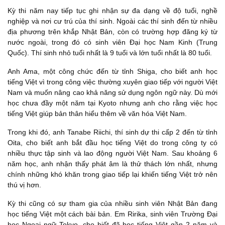
Kỳ thi năm nay tiếp tục ghi nhận sự đa dạng về độ tuổi, nghề
nghiệp và nơi cư trú của thí sinh. Ngoài các thí sinh đến từ nhiều
địa phương trên khắp Nhật Bản, còn có trường hợp đăng ký từ
nước ngoài, trong đó có sinh viên Đại học Nam Kinh (Trung
Quốc). Thí sinh nhỏ tuổi nhất là 9 tuổi và lớn tuổi nhất là 80 tuổi.
Anh Ama, một công chức đến từ tỉnh Shiga, cho biết anh học
tiếng Việt vì trong công việc thường xuyên giao tiếp với người Việt
Nam và muốn nâng cao khả năng sử dụng ngôn ngữ này. Dù mới
học chưa đầy một năm tại Kyoto nhưng anh cho rằng việc học
tiếng Việt giúp bản thân hiểu thêm về văn hóa Việt Nam.
Trong khi đó, anh Tanabe Riichi, thí sinh dự thi cấp 2 đến từ tỉnh
Oita, cho biết anh bắt đầu học tiếng Việt do trong công ty có
nhiều thực tập sinh và lao động người Việt Nam. Sau khoảng 6
năm học, anh nhận thấy phát âm là thử thách lớn nhất, nhưng
chính những khó khăn trong giao tiếp lại khiến tiếng Việt trở nên
thú vị hơn.
Kỳ thi cũng có sự tham gia của nhiều sinh viên Nhật Bản đang
học tiếng Việt một cách bài bản. Em Ririka, sinh viên Trường Đại
học Ngoại ngữ Tokyo, cho biết đã học tiếng Việt gần 2 năm và