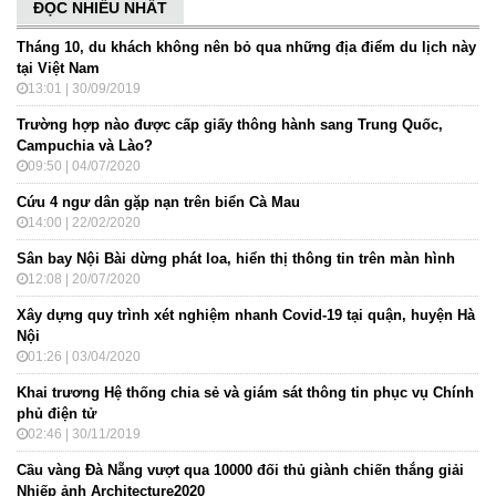
ĐỌC NHIỀU NHẤT
Tháng 10, du khách không nên bỏ qua những địa điểm du lịch này
tại Việt Nam
13:01 | 30/09/2019
Trường hợp nào được cấp giấy thông hành sang Trung Quốc,
Campuchia và Lào?
09:50 | 04/07/2020
Cứu 4 ngư dân gặp nạn trên biển Cà Mau
14:00 | 22/02/2020
Sân bay Nội Bài dừng phát loa, hiển thị thông tin trên màn hình
12:08 | 20/07/2020
Xây dựng quy trình xét nghiệm nhanh Covid-19 tại quận, huyện Hà
Nội
01:26 | 03/04/2020
Khai trương Hệ thống chia sẻ và giám sát thông tin phục vụ Chính
phủ điện tử
02:46 | 30/11/2019
Cầu vàng Đà Nẵng vượt qua 10000 đối thủ giành chiến thắng giải
Nhiếp ảnh Architecture2020