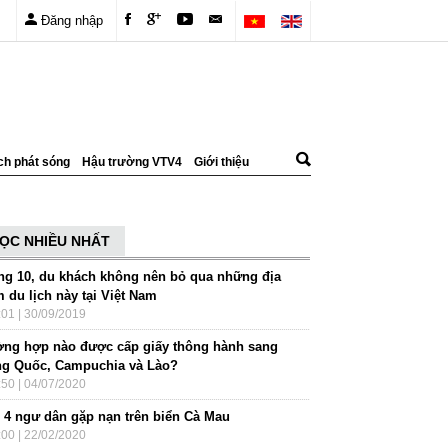
Đăng nhập
ch phát sóng
Hậu trường VTV4
Giới thiệu
ỌC NHIỀU NHẤT
ng 10, du khách không nên bỏ qua những địa
 du lịch này tại Việt Nam
:01 | 30/09/2019
ờng hợp nào được cấp giấy thông hành sang
ng Quốc, Campuchia và Lào?
:50 | 04/07/2020
 4 ngư dân gặp nạn trên biển Cà Mau
:00 | 22/02/2020