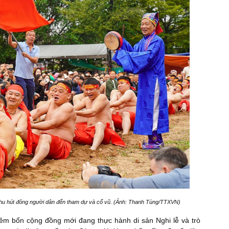
 thu hút đông người dân đến tham dự và cổ vũ. (Ảnh: Thanh Tùng/TTXVN)
hêm bốn cộng đồng mới đang thực hành di sản Nghi lễ và trò