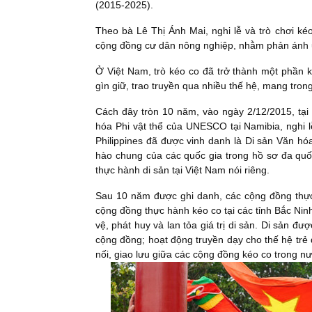
(2015-2025).
Theo bà Lê Thị Ánh Mai, nghi lễ và trò chơi k
cộng đồng cư dân nông nghiệp, nhằm phản ánh 
Ở Việt Nam, trò kéo co đã trở thành một phần 
gìn giữ, trao truyền qua nhiều thế hệ, mang tron
Cách đây tròn 10 năm, vào ngày 2/12/2015, tại
hóa Phi vật thể của UNESCO tại Namibia, nghi 
Philippines đã được vinh danh là Di sản Văn hóa
hào chung của các quốc gia trong hồ sơ đa quốc
thực hành di sản tại Việt Nam nói riêng.
Sau 10 năm được ghi danh, các cộng đồng thực 
cộng đồng thực hành kéo co tại các tỉnh Bắc Ni
vệ, phát huy và lan tỏa giá trị di sản. Di sản đ
cộng đồng; hoạt động truyền dạy cho thế hệ trẻ
nối, giao lưu giữa các cộng đồng kéo co trong n