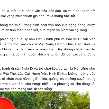
éo co là một thực hành văn hóa độc đáo, được hình thành bởi
ước vọng mưa thuận gió hòa, mùa màng tươi tốt.
không thể thiếu trong sinh hoạt văn hóa của cộng đồng, được
g mình tinh thần đoàn kết, sức mạnh và niềm vui hội làng.
 phiên họp của Ủy ban Liên Chính phủ về Bảo vệ Di sản Văn
lễ và trò chơi kéo co của Việt Nam, Campuchia, Hàn Quốc và
 Phi vật thể đại diện của nhân loại. Đây không chỉ là niềm tự
 gia, mà còn là nguồn khích lệ to lớn đối với các cộng đồng
hành di sản Nghi lễ và trò chơi kéo co tại Hà Nội cũng như
nh, Phú Thọ, Lào Cai, Hưng Yên, Ninh Bình... không ngừng bảo
ược tổ chức thực hành, giới thiệu, quảng bá thường xuyên trong
 được quan tâm, chú trọng; nhiều địa phương đã chủ động kết
ước tạo nên mạng lưới di sản sống.