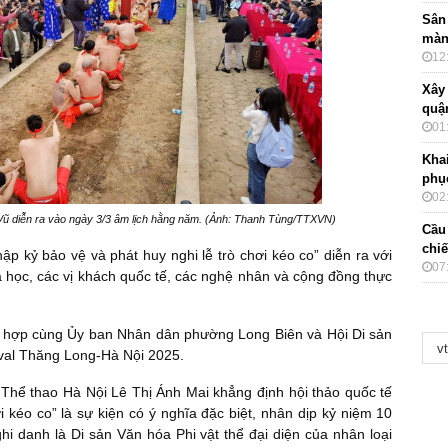
Sân 
màn
12
Xây
quậ
01
Khai
phụ
02
 Vũ diễn ra vào ngày 3/3 âm lịch hằng năm. (Ảnh: Thanh Tùng/TTXVN)
Cầu
chiế
hập kỷ bảo vệ và phát huy nghi lễ trò chơi kéo co” diễn ra với
07
 học, các vị khách quốc tế, các nghệ nhân và cộng đồng thực
i hợp cùng Ủy ban Nhân dân phường Long Biên và Hội Di sản
ival Thăng Long-Hà Nội 2025.
Thể thao Hà Nội Lê Thị Ánh Mai khẳng định hội thảo quốc tế
i kéo co” là sự kiện có ý nghĩa đặc biệt, nhân dịp kỷ niệm 10
i danh là Di sản Văn hóa Phi vật thể đại diện của nhân loại