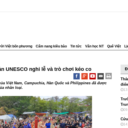
ời Việt bốn phương
Cẩm nang kiều bào
Tin tức
Văn học NT
Quê Việt
Lị
sản UNESCO nghi lễ và trò chơi kéo co
Đ
Thá
o của Việt Nam, Campuchia, Hàn Quốc và Philippines đã được
điểm
ủa nhân loại.
13
Trư
Tru
09
Cứu
14