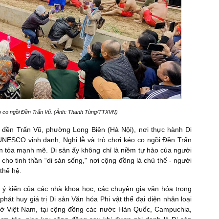
éo co ngồi Đền Trấn Vũ. (Ảnh: Thanh Tùng/TTXVN)
đền Trấn Vũ, phường Long Biên (Hà Nội), nơi thực hành Di
UNESCO vinh danh, Nghi lễ và trò chơi kéo co ngồi Đền Trấn
n tỏa mạnh mẽ. Di sản ấy không chỉ là niềm tự hào của người
ho tinh thần “di sản sống," nơi cộng đồng là chủ thể - người
 thế hệ.
 ý kiến của các nhà khoa học, các chuyên gia văn hóa trong
hát huy giá trị Di sản Văn hóa Phi vật thể đại diện nhân loại
ng ở Việt Nam, tại cộng đồng các nước Hàn Quốc, Campuchia,