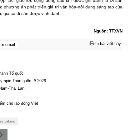
hợp tác, giao lưu cộng đồng sau khi được ghi danh là Di sản
ng phương án phát triển giá trị văn hóa-nội dung sáng tạo của
c gia có di sản được vinh danh.
Nguồn: TTXVN
In bài viết này
thành Tổ quốc
lympic Toán quốc tế 2026
 Nam-Thái Lan
ểm cho lao động Việt
es Lakers