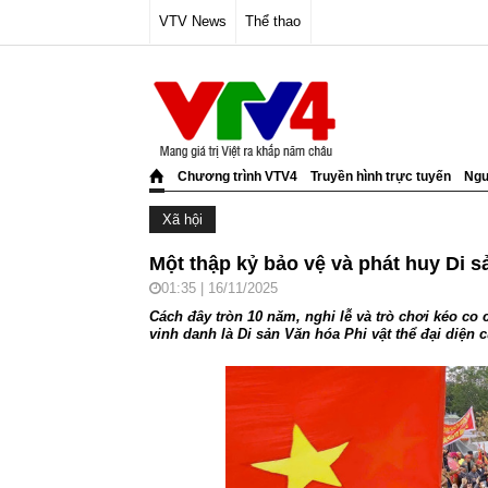
VTV News
Thể thao
Chương trình VTV4
Truyền hình trực tuyến
Ngư
Xã hội
Một thập kỷ bảo vệ và phát huy Di 
01:35 | 16/11/2025
Cách đây tròn 10 năm, nghi lễ và trò chơi kéo c
vinh danh là Di sản Văn hóa Phi vật thể đại diện c