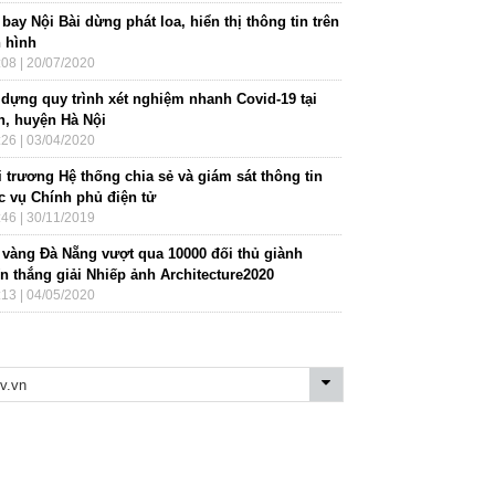
bay Nội Bài dừng phát loa, hiển thị thông tin trên
 hình
:08 | 20/07/2020
 dựng quy trình xét nghiệm nhanh Covid-19 tại
n, huyện Hà Nội
:26 | 03/04/2020
 trương Hệ thống chia sẻ và giám sát thông tin
c vụ Chính phủ điện tử
:46 | 30/11/2019
 vàng Đà Nẵng vượt qua 10000 đối thủ giành
n thắng giải Nhiếp ảnh Architecture2020
:13 | 04/05/2020