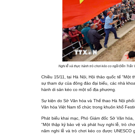
Nghi lễ và thực hành trò chơi kéo co ngồi Đền Trấn
Chiều 15/11, tại Hà Nội, Hội thảo quốc tế “Một t
sự tham dự của đông đảo đại biểu, các nhà khoa
hành di sản kéo co một số địa phương.
Sự kiện do Sở Văn hóa và Thể thao Hà Nội phố
Văn hóa Việt Nam tổ chức trong khuôn khổ Fest
Phát biểu khai mạc, Phó Giám đốc Sở Văn hóa, 
“Một thập kỷ bảo vệ và phát huy nghi lễ, trò chơ
năm nghi lễ và trò chơi kéo co được UNESCO gh