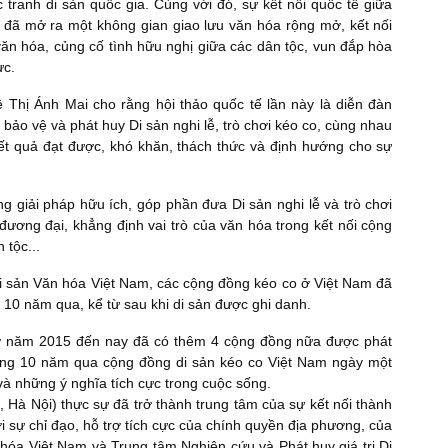
tranh di sản quốc gia. Cùng với đó, sự kết nối quốc tế giữa
 đã mở ra một không gian giao lưu văn hóa rộng mở, kết nối
văn hóa, củng cố tình hữu nghị giữa các dân tộc, vun đắp hòa
ực.
Thị Ánh Mai cho rằng hội thảo quốc tế lần này là diễn đàn
 bảo vệ và phát huy Di sản nghi lễ, trò chơi kéo co, cùng nhau
kết quả đạt được, khó khăn, thách thức và định hướng cho sự
ng giải pháp hữu ích, góp phần đưa Di sản nghi lễ và trò chơi
đương đại, khẳng định vai trò của văn hóa trong kết nối cộng
 tộc...
Di sản Văn hóa Việt Nam, các cộng đồng kéo co ở Việt Nam đã
 10 năm qua, kể từ sau khi di sản được ghi danh.
ơ năm 2015 đến nay đã có thêm 4 cộng đồng nữa được phát
rong 10 năm qua cộng đồng di sản kéo co Việt Nam ngày một
u và những ý nghĩa tích cực trong cuộc sống.
Hà Nội) thực sự đã trở thành trung tâm của sự kết nối thành
 sự chỉ đạo, hỗ trợ tích cực của chính quyền địa phương, của
hóa Việt Nam và Trung tâm Nghiên cứu và Phát huy giá trị Di