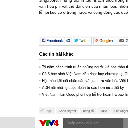
Singapore; những thành tựu, thách thức trong 
văn hóa phi vật thể đại diện của nhân loại; nhữ
lễ hội kéo co ở trong nước và cộng đồng các quố
Các tin bài khác
79 năm hành trình tri ân những người đã hóa thân 
Cả 6 học sinh Việt Nam đều đoạt huy chương tại O
Hội thảo kết nối nhân dân và giao lưu văn hóa Việt
ADN nối những cuộc đoàn tụ sau hơn nửa thế kỷ
Việt Nam-Hàn Quốc phối hợp hỗ trợ hoàn trả bảo hi
Tags
Kobe Bryant
bóng rổ
NBA
Los Angel